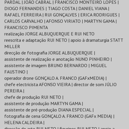
PARDAL | JOÃO CABRAL | FRANCISCO MONTEIRO LOPES |
DIOGO FERNANDES | TIAGO COSTA | DANIEL VIANA |
RAFAEL FERREIRA | RUI GONÇALVES | ERICA RODRIGUES |
CARLOS CARVALHO | AFONSO VIRIATO | MARTYN GAMA |
FRANCISCO PIMENTA
realização JORGE ALBUQUERQUE E RUI NETO
reescrita e adaptação RUI NETO | apoio à dramaturgia STATT
MILLER
direcção de fotografia JORGE ALBUQUERQUE |
assistente de realização e anotação NUNO PINHEIRO |
assistente de imagem BRUNO BERNARDO | MIGUEL
FAUSTINO |
operador drone GONÇALO A. FRANCO (GAFxMEDIA) |
chefe electricista AFONSO VIEIRA | director de som JÚLIO
PEREIRA |
chefe de produção RUI NETO |
assistente de produção MARTYN GAMA |
assistente de pré-produção DIANA ESPECIAL |
fotografia de cena GONÇALO A. FRANCO (GAFx MEDIA) |
HELENA CALDEIRA |
direcção de arte RUI NETO | figurinos RUI NETO | apoio a