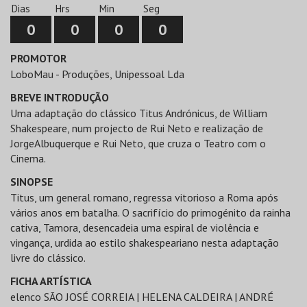
Dias
Hrs
Min
Seg
0
0
0
0
PROMOTOR
LoboMau - Produções, Unipessoal Lda
BREVE INTRODUÇÃO
Uma adaptação do clássico Titus Andrónicus, de William
Shakespeare, num projecto de Rui Neto e realização de
JorgeAlbuquerque e Rui Neto, que cruza o Teatro com o
Cinema.
SINOPSE
Titus, um general romano, regressa vitorioso a Roma após
vários anos em batalha. O sacrifício do primogénito da rainha
cativa, Tamora, desencadeia uma espiral de violência e
vingança, urdida ao estilo shakespeariano nesta adaptação
livre do clássico.
FICHA ARTÍSTICA
elenco SÃO JOSÉ CORREIA | HELENA CALDEIRA | ANDRÉ