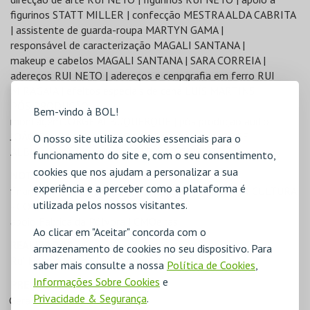
figurinos STATT MILLER | confecção MESTRA ALDA CABRITA
| assistente de guarda-roupa MARTYN GAMA |
responsável de caracterização MAGALI SANTANA |
makeup e cabelos MAGALI SANTANA | SARA CORREIA |
adereços RUI NETO | adereços e cenpgrafia em ferro RUI
MIRAGAIA | efeitos especiais de cena LUÍS MARTINS
PÓS PRODUÇÃO
Bem-vindo à BOL!
montagem JORGE ALBUQUERQUE | pós produção audio
JOÃO CRUZ | foley TIAGO VIEIRA | colorista JORGE
O nosso site utiliza cookies essenciais para o
ALBUQUERQUE | música CRITÓVÃO CAMPOS
funcionamento do site e, com o seu consentimento,
cookies que nos ajudam a personalizar a sua
NOTAS SUPLEMENTARES
experiência e a perceber como a plataforma é
financiado por CML - FES - PROJECTOS | GARANTIR CULTURA
utilizada pelos nossos visitantes.
- COMPETE2020 - PORTUGAL2020
apoio Fábrica da Pólvora | CMOeiras
Ao clicar em "Aceitar" concorda com o
REALIZADOR
armazenamento de cookies no seu dispositivo. Para
Rui Neto e Jorge Albuquerque
saber mais consulte a nossa
Política de Cookies
,
Informações Sobre Cookies
e
PREÇOS
Privacidade & Segurança
.
Geral - 5€